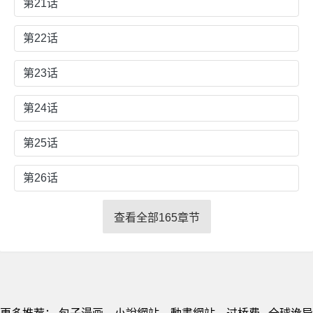
第21话
第22话
第23话
第24话
第25话
第26话
查看全部165章节