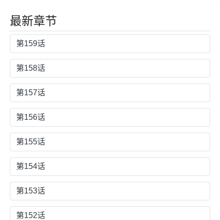
最新章节
第159话
第158话
第157话
第156话
第155话
第154话
第153话
第152话