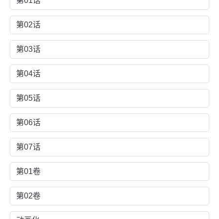
第01话
第02话
第03话
第04话
第05话
第06话
第07话
第01卷
第02卷