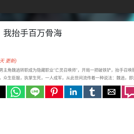
：我抬手百万骨海
天 更新)
男主角魏逍转职成为隐藏职业“亡灵召唤师”，开局一把破铁铲，抬手召唤骷
，众生臣服，执掌生死，一人成军，从此世间流传着一种说法：魏逍，即