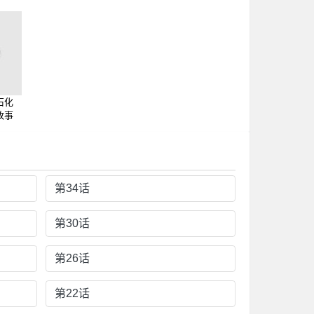
石化
故事
第34话
第30话
第26话
第22话