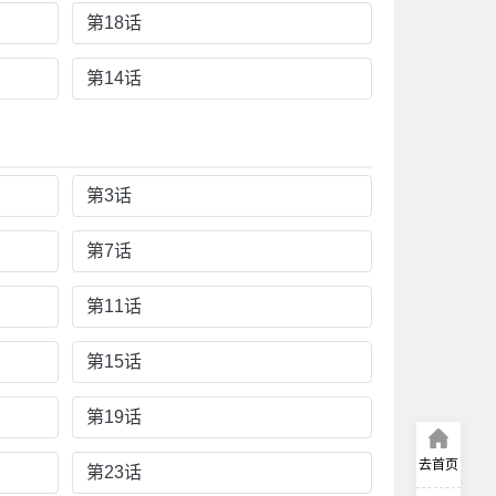
第18话
第14话
第3话
第7话
第11话
第15话
第19话
去首页
第23话