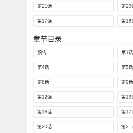
第21话
第20
第17话
第16
章节目录
预告
第1
第4话
第5
第8话
第9
第12话
第13
第16话
第17
第20话
第21