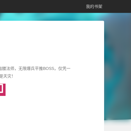
我的书架
髅法师，无限爆兵平推BOSS，仅凭一
是天灾！