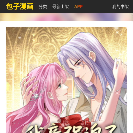
包子漫画
分类
最新上架
APP
我的书架