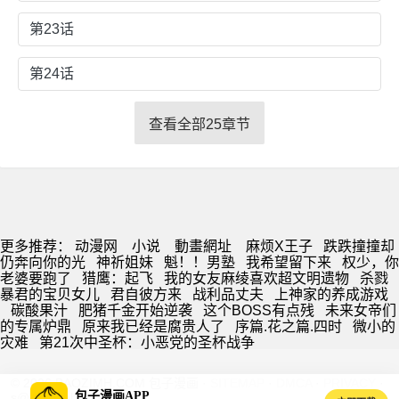
第23话
第24话
查看全部25章节
更多推荐：
动漫网
小说
動畫網址
麻烦X王子
跌跌撞撞却
仍奔向你的光
神祈姐妹
魁！！男塾
我希望留下来
权少，你
老婆要跑了
猎鹰：起飞
我的女友麻绫喜欢超文明遗物
杀戮
暴君的宝贝女儿
君自彼方来
战利品丈夫
上神家的养成游戏
碳酸果汁
肥猪千金开始逆袭
这个BOSS有点残
未来女帝们
的专属炉鼎
原来我已经是腐贵人了
序篇.花之篇.四时
微小的
灾难
第21次中圣杯：小恶党的圣杯战争
© 2026 BAOZIMH.COM 包子漫画 ·
SITEMAP
·
DMCA
·
PRIVACY
·
包子漫画APP
s@baozimh.com