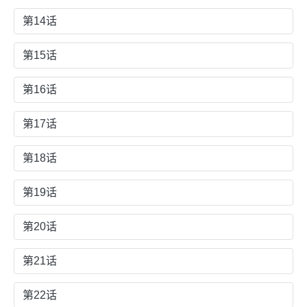
第14话
第15话
第16话
第17话
第18话
第19话
第20话
第21话
第22话