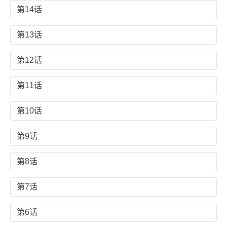
第14话
第13话
第12话
第11话
第10话
第9话
第8话
第7话
第6话