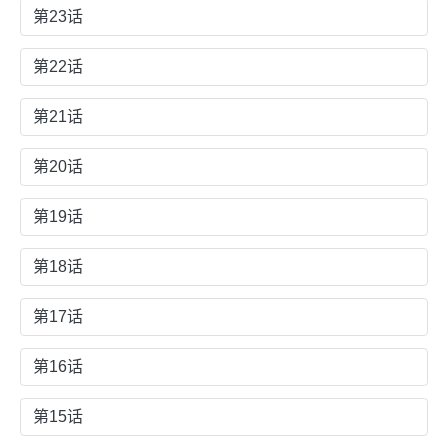
第23话
第22话
第21话
第20话
第19话
第18话
第17话
第16话
第15话