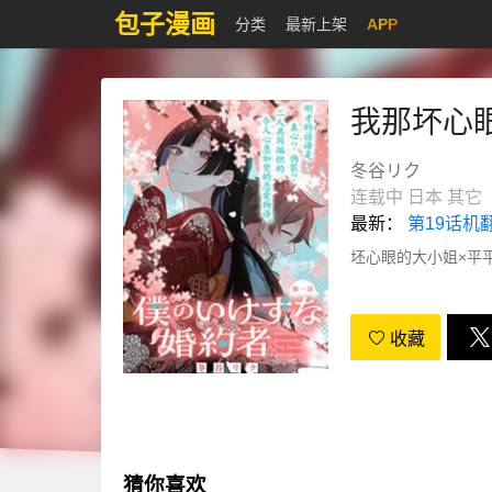
包子漫画
分类
最新上架
APP
我那坏心
冬谷リク
连载中
日本
其它
最新：
第19话机
坯心眼的大小姐×平
收藏
猜你喜欢