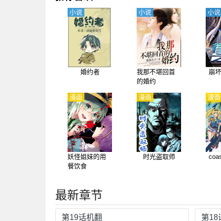
小说
小说
小说
婚约者
我那不堪回首
崩
的婚约
漫画
漫画
漫画
妖怪姐妹的用
时光盗取师
coas
餐饮食
最新章节
第19话机翻
第1