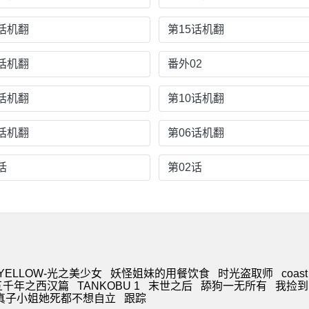
6话机翻
第15话机翻
3话机翻
番外02
1话机翻
第10话机翻
7话机翻
第06话机翻
话
第02话
YELLOW-光之美少女
妖怪姐妹的用餐饮食
时光盗取师
coast
五千年之西汉篇
TANKOBU 1
末世之后
舔狗一无所有
我捡到
真子小姐她死都不想自立
跟踪