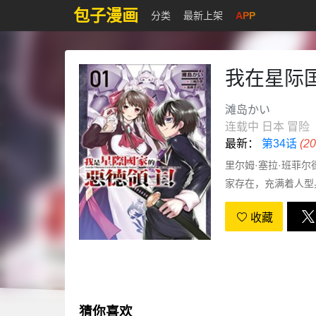
包子漫画
分类
最新上架
APP
我在星际
滩岛かい
连载中
日本
冒险
最新：
第34话
(2
里尔姆·塞拉·班菲
家存在，充满着人型
尔姆，有一个奢望。
收藏
——————这一次
这个世界的价值观与
猜你喜欢