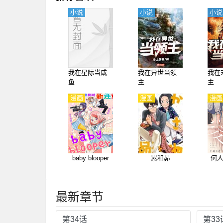
小说
小说
小说
我在星际当咸
我在异世当领
我在
鱼
主
主
漫画
漫画
漫画
baby blooper
累和昴
何
最新章节
第34话
第33