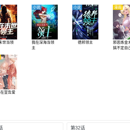
小说
小说
漫画
末世当领
我在深海当领
德邦领主
邪恶炼金
主
搞不定自
实验体
人在宣告爱
话
第32话