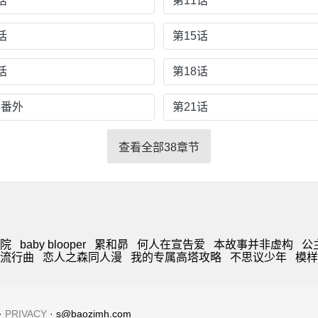
话
第11话
话
第15话
话
第18话
卷番外
第21话
查看全部38章节
院
baby blooper
累和昴
何人在宣告爱
本故事并非虚构
公
流行曲
恋人之森同人漫
我的专属高塔攻略
不思议少年
模样
·
PRIVACY
· s@baozimh.com