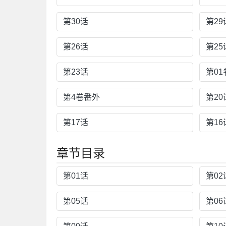
第30话
第29
第26话
第25
第23话
第01
第4卷番外
第20
第17话
第16
章节目录
第01话
第02
第05话
第06