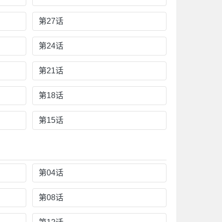
第27话
第24话
第21话
第18话
第15话
第04话
第08话