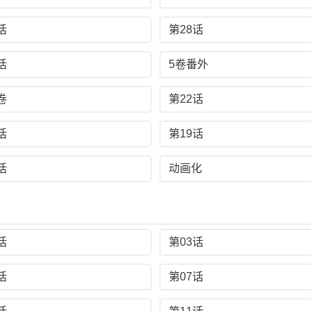
话
第28话
话
5卷番外
卷
第22话
话
第19话
话
动画化
话
第03话
话
第07话