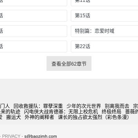
话
第11话
话
第15话
话
特别篇：恋爱时域
话
第22话
查看全部62章节
门人
回收救援队：罪孽深重
少年的次元世界
别离我而去
宗
rce未来的轨迹
闪电侠大战肯德基：无限上校危机
终极终局
蔷薇
爱
搬运犬
外神的阐释者
课长的独占欲太强烈（彩色条漫）
·
PRIVACY
· s@baozimh.com