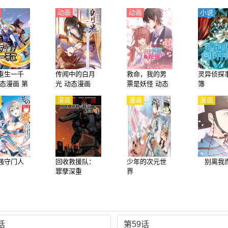
动画
动画
小说
重生一千
传闻中的白月
救命，我的男
灵异侦探
动态漫画 第
光 动态漫画
票是妖怪 动态
簿
漫画 第三季
漫画
漫画
漫画
强守门人
回收救援队：
少年的次元世
别离我
罪孽深重
界
话
第59话