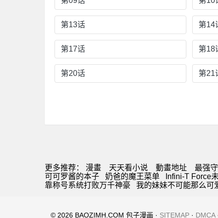
第09话
第10
第13话
第14
第17话
第18
第20话
第21
更多推荐：
漫畫
天天看小说
動畫地址
最强守
可可罗酱的本子
奶爸的魔王菜单
Infini-T Fo
靠称号系统打败万千神豪
我的妹妹不可能那么可
© 2026 BAOZIMH.COM 包子漫画 ·
SITEMAP
·
DMCA