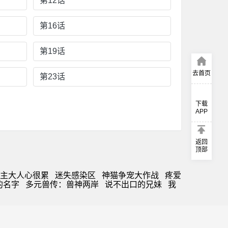
第12话
第16话
第19话
去首页
第23话
下载
APP
返回
顶部
主大人心很累
迷失感染区
神猫争宠大作战
疼爱
的名字
多元兽传：兽神两岸
说不出口的兄妹
我