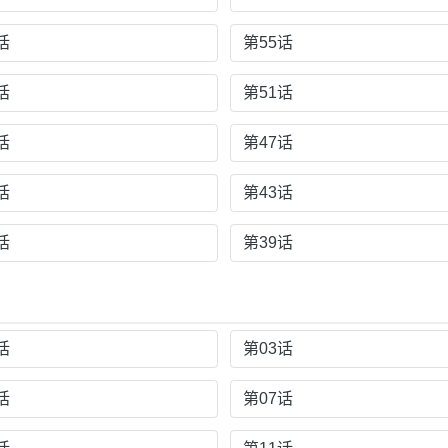
话
第55话
话
第51话
话
第47话
话
第43话
话
第39话
话
第03话
话
第07话