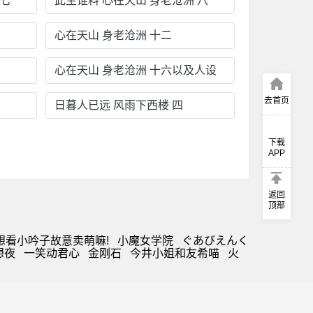
 七
此生谁料 心在天山 身老沧洲 八
心在天山 身老沧洲 十二
心在天山 身老沧洲 十六以及人设
去首页
日暮人已远 风雨下西楼 四
下载
APP
返回
顶部
想看小吟子故意卖萌嘛!
小魔女学院
ぐあびえんく
想夜
一笑动君心
金刚石
今井小姐和友希喵
火