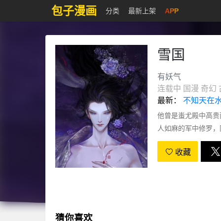
包子漫画
分类
最新上架
APP
雪国
有妖气
连载中
国漫
奇幻
最新：
不知天在水
他曾是蚩尤殿中高贵
人如麻的军中修罗，
始……
收藏
猜你喜欢