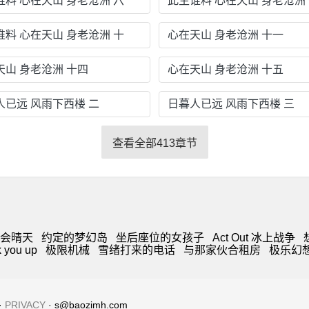
谁料 心在天山 身老沧洲 六
此生谁料 心在天山 身老沧洲
谁料 心在天山 身老沧洲 十
心在天山 身老沧洲 十一
天山 身老沧洲 十四
心在天山 身老沧洲 十五
人已远 风雨下西楼 二
日暮人已远 风雨下西楼 三
查看全部413章节
会晴天
约定的梦幻岛
坐后座位的女孩子
Act Out 冰上战争
you up
极限机械
雪绪打来的电话
与那家伙合租房
极乐幻
·
PRIVACY
· s@baozimh.com