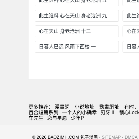
此生谁料 心在天山 身老沧洲 五
此生
此生谁料 心在天山 身老沧洲 九
此生
心在天山 身老沧洲 十三
心在
日暮人已远 风雨下西楼 一
日暮
更多推荐：
漫畫網
小说地址
動畫網址
有时，
百合短篇系列
一个人的小确幸
刃牙Ⅱ
锁心Lock 
车先生
恋与星愿
少年P
© 2026 BAOZIMH.COM 包子漫画 ·
SITEMAP
·
DMCA