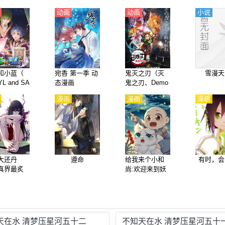
动画
动画
小说
和小蓝（
宛香 第一季 动
鬼灭之刃（灭
雪漫天
L and SA
态漫画
鬼之刃、Demo
IRE）【国
n Slayer）【剧
漫画
漫画
漫画
场版】无限列
车篇【日语】
大还丹
遵命
给我来个小和
有时，会
真界最炙
尚:欢迎来到妖
热）
怪镇
天在水 清梦压星河五十二
不知天在水 清梦压星河五十