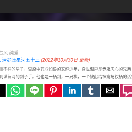
古风
纯爱
 清梦压星河五十三
(2022年10月30日 更新)
而不祥的皇子，雪原中苍冷如兽的安静少年，身世迥异却赤胆忠心的兄弟
阴谋营网的刽子手。他也是一柄剑，一局棋，一个被献给神龛与权柄的活