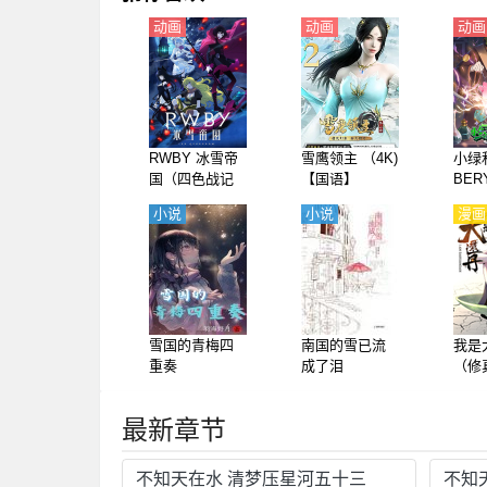
动画
动画
动画
RWBY 冰雪帝
雪鹰领主 （4K)
小绿
国（四色战记
【国语】
BERY
冰雪帝国）
PPH
小说
小说
漫画
【日语】
语】
雪国的青梅四
南国的雪已流
我是
重奏
成了泪
（修
手可
最新章节
不知天在水 清梦压星河五十三
不知