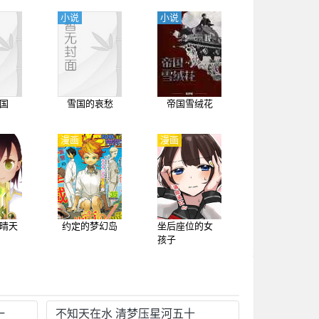
小说
小说
国
雪国的哀愁
帝国雪绒花
漫画
漫画
晴天
约定的梦幻岛
坐后座位的女
孩子
一
不知天在水 清梦压星河五十