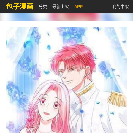
包子漫画
分类
最新上架
APP
我的书架