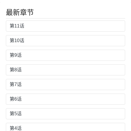
最新章节
第11话
第10话
第9话
第8话
第7话
第6话
第5话
第4话