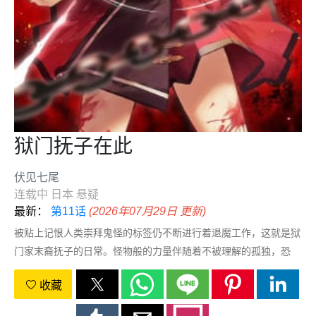
狱门抚子在此
伏见七尾
连载中
日本
悬疑
最新：
第11话
(2026年07月29日 更新)
被贴上记恨人类崇拜鬼怪的标签仍不断进行着退魔工作，这就是狱
门家末裔抚子的日常。怪物般的力量伴随着不被理解的孤独，恐
惧、记恨、陷害...在这条路上是否存在真正的救赎？“如果一开始
收藏
没有你的话，我本来可以一直当鬼的...！”在歇斯底的嘶喊声中，
狱门抚子哭诉着想守护珍视之人的心意，面容余暇处的嫣红是此生