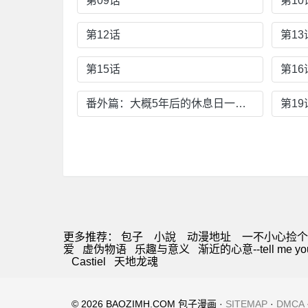
第09话
第10
第12话
第13
第15话
第16
番外篇：大概5年后的休息日一起买东西的两人（ 希望能够如此）
第19
更多推荐：
包子
小說
动漫地址
一不小心捡个
爱
虚伪物语
乐趣与意义
渐近的心意--tell me you
Castiel
天地龙魂
© 2026 BAOZIMH.COM 包子漫画 ·
SITEMAP
·
DMCA