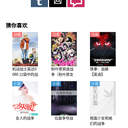
猜你喜欢
动画
动画
动画
机动战士高达0
秋叶原冥途战
铁拳：血脉
080 口袋中的战
争（秋叶原女
【英语】
争（机动战士
仆战争）【日
小说
小说
小说
钢弹、敢达008
语】
0 口袋里的战
争）【日语】
女人的战争
位面争夺战
假面少女和她
们的战争