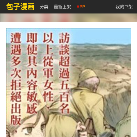
包子漫画
分类
最新上架
APP
我的书架