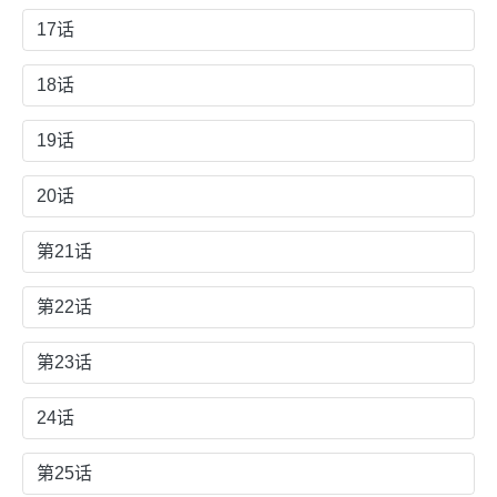
17话
18话
19话
20话
第21话
第22话
第23话
24话
第25话