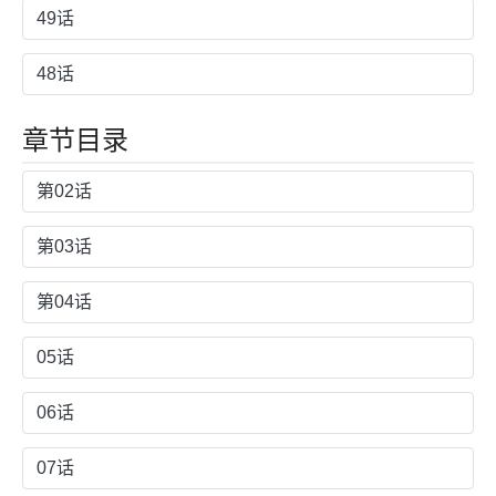
49话
48话
章节目录
第02话
第03话
第04话
05话
06话
07话