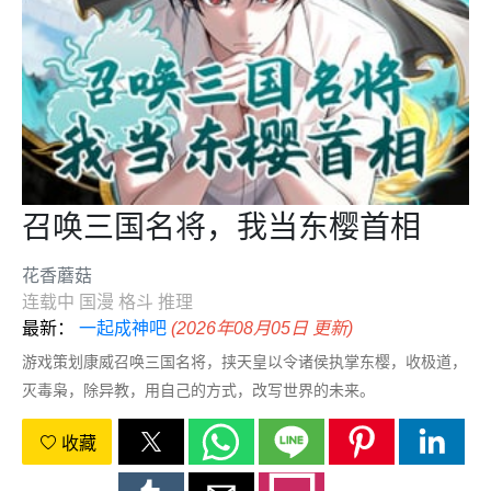
召唤三国名将，我当东樱首相
花香蘑菇
连载中
国漫
格斗
推理
最新：
一起成神吧
(2026年08月05日 更新)
游戏策划康威召唤三国名将，挟天皇以令诸侯执掌东樱，收极道，
灭毒枭，除异教，用自己的方式，改写世界的未来。
收藏