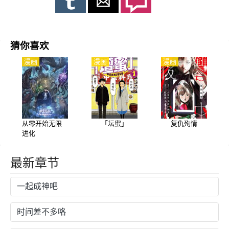
猜你喜欢
漫画
漫画
漫画
从零开始无限
「坛蜜」
复仇殉情
进化
最新章节
一起成神吧
时间差不多咯