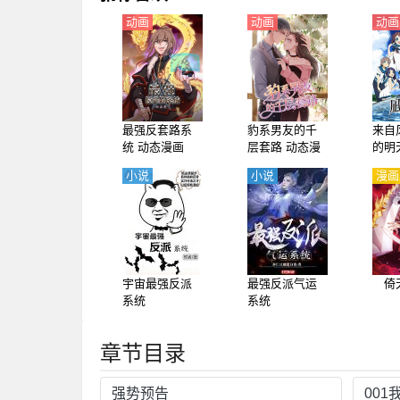
动画
动画
动画
最强反套路系
豹系男友的千
来自
统 动态漫画
层套路 动态漫
的明
画 第1季
凪之
小说
小说
漫画
i no
【日
宇宙最强反派
最强反派气运
倚
系统
系统
章节目录
强势预告
00