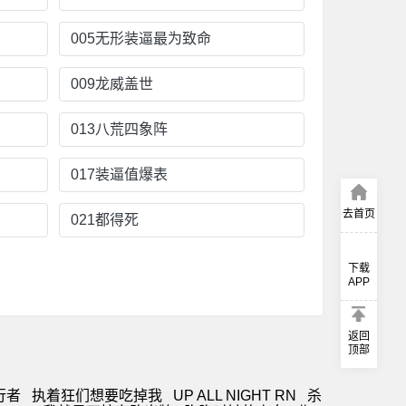
005无形装逼最为致命
009龙威盖世
013八荒四象阵
017装逼值爆表
去首页
021都得死
下载
APP
返回
顶部
行者
执着狂们想要吃掉我
UP ALL NIGHT RN
杀