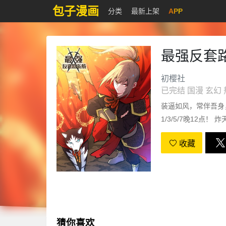
包子漫画
分类
最新上架
APP
最强反套
初樱社
已完结
国漫
玄幻
装逼如风，常伴吾身
1/3/5/7晚12点！ 
收藏
猜你喜欢