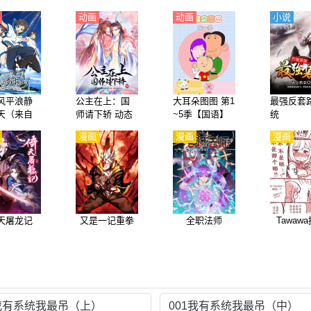
动画
动画
小说
风平浪静
公主在上：国
大耳朵图图 第1
最强反套
天（来自
师请下轿 动态
~5季【国语】
统
明日、Nag
漫画
漫画
漫画
漫画
 Asukara）
语】
天屠龙记
又是一记重拳
全职法师
Tawaw
1我有系统我最吊（上）
001我有系统我最吊（中）