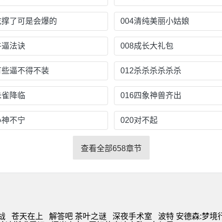
3吃撑了可是会爆的
004清纯美丽小姑娘
牛逼法诀
008成长大礼包
1有些逼不得不装
012杀杀杀杀杀杀
朱雀降临
016四象神兽齐出
心神不宁
020对不起
查看全部658章节
战
苍天在上
解答吧 茶叶之谜
深夜手术室
波特 安德森:梦境