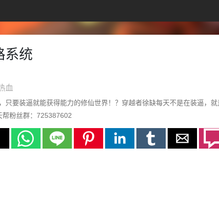
路系统
热血
，只要装逼就能获得能力的修仙世界！？穿越者徐缺每天不是在装逼，就
炸天帮粉丝群：725387602