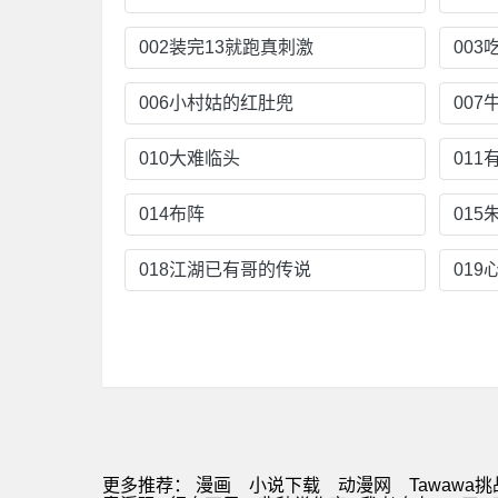
002装完13就跑真刺激
00
006小村姑的红肚兜
007
010大难临头
01
014布阵
015
018江湖已有哥的传说
019
更多推荐：
漫画
小说下载
动漫网
Tawawa挑