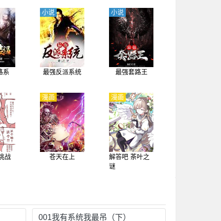
小说
小说
路系
最强反派系统
最强套路王
漫画
漫画
a挑战
苍天在上
解答吧 茶叶之
谜
001我有系统我最吊（下）