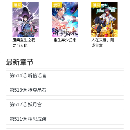
漫画
漫画
漫画
废柴重生之我
重生弃少归来
人在末世，刚
要当大佬
成首富
最新章节
第514话 听信谣言
第513话 抢夺晶石
第512话 妖月宫
第511话 相思成疾