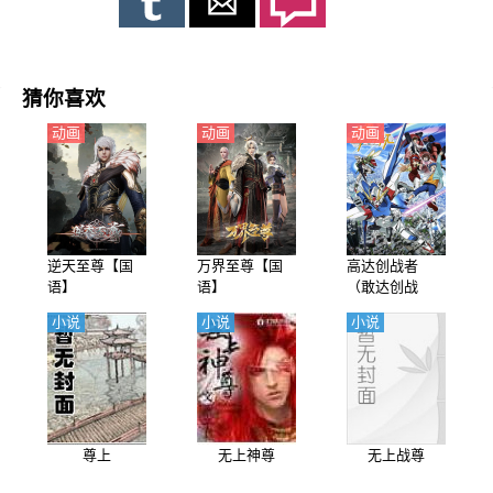
猜你喜欢
动画
动画
动画
逆天至尊【国
万界至尊【国
高达创战者
语】
语】
（敢达创战
者、钢弹创斗
小说
小说
小说
者）第1季【日
语】
尊上
无上神尊
无上战尊