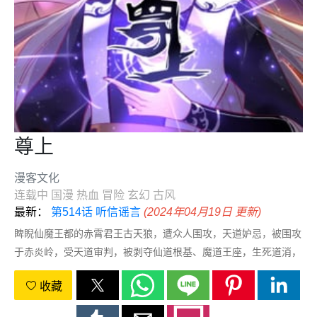
尊上
漫客文化
连载中
国漫
热血
冒险
玄幻
古风
最新：
第514话 听信谣言
(2024年04月19日 更新)
睥睨仙魔王都的赤霄君王古天狼，遭众人围攻，天道妒忌，被围攻
于赤炎岭，受天道审判，被剥夺仙道根基、魔道王座，生死道消，
然古天狼却凭借一枚神秘古玉，重生于五百年之后！上一世的仇，
收藏
这世来报，上一世的耻，这世来雪！我是古天狼，我为自己代
言……