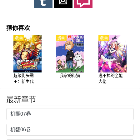
猜你喜欢
漫画
漫画
漫画
超级街头霸
我家的街猫
逃不掉的全能
王：新生代
大佬
最新章节
机翻07卷
机翻06卷