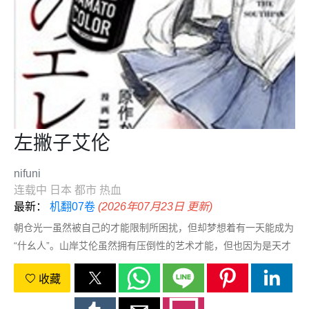
左撇子艾伦
nifuni
连载中
日本
都市
热血
最新：
机翻07卷
(2026年07月23日 更新)
朝仓光一虽然被自己的才能限制所困扰，但却梦想着有一天能成为
“什幺人”。山岸艾伦虽然拥有压倒性的艺术才能，但也因为是天才
而苦恼和孤独。高中时代命中注定的相遇的两人，不久就成为了广
收藏
告代理店的设计师，和以纽约为活动据点的画家，走上了各自的道
路。