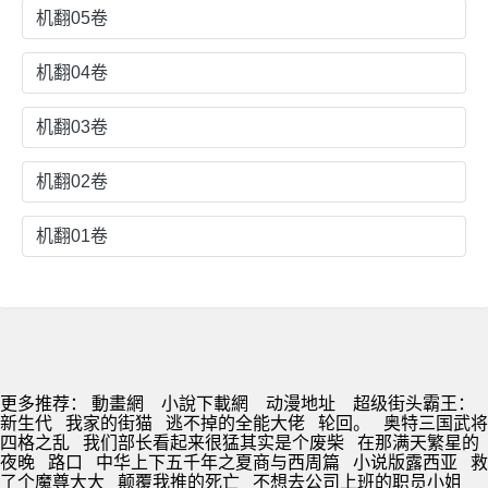
机翻05卷
机翻04卷
机翻03卷
机翻02卷
机翻01卷
更多推荐：
動畫網
小說下載網
动漫地址
超级街头霸王：
新生代
我家的街猫
逃不掉的全能大佬
轮回。
奥特三国武将
四格之乱
我们部长看起来很猛其实是个废柴
在那满天繁星的
夜晚
路口
中华上下五千年之夏商与西周篇
小说版露西亚
救
了个魔尊大大
颠覆我推的死亡
不想去公司上班的职员小姐