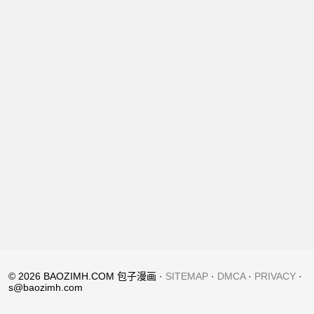
© 2026 BAOZIMH.COM 包子漫画 ·
SITEMAP
·
DMCA
·
PRIVACY
·
s@baozimh.com